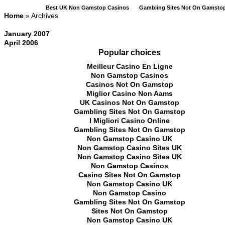
Best UK Non Gamstop Casinos
Gambling Sites Not On Gamsto
Home
» Archives
January 2007
April 2006
Popular choices
Meilleur Casino En Ligne
Non Gamstop Casinos
Casinos Not On Gamstop
Miglior Casino Non Aams
UK Casinos Not On Gamstop
Gambling Sites Not On Gamstop
I Migliori Casino Online
Gambling Sites Not On Gamstop
Non Gamstop Casino UK
Non Gamstop Casino Sites UK
Non Gamstop Casino Sites UK
Non Gamstop Casinos
Casino Sites Not On Gamstop
Non Gamstop Casino UK
Non Gamstop Casino
Gambling Sites Not On Gamstop
Sites Not On Gamstop
Non Gamstop Casino UK